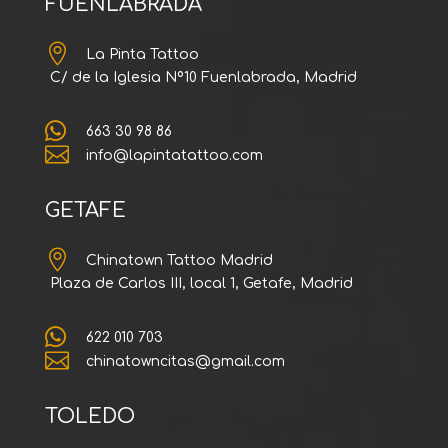
FUENLABRADA

La Pinta Tattoo
C/ de la Iglesia Nº10 Fuenlabrada, Madrid

663 30 98 86

info@lapintatattoo.com
GETAFE

Chinatown Tattoo Madrid
Plaza de Carlos III, local 1, Getafe, Madrid

622 010 703

chinatowncitas@gmail.com
TOLEDO