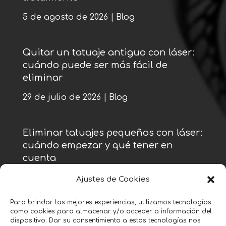
5 de agosto de 2026
|
Blog
Quitar un tatuaje antiguo con láser:
cuándo puede ser más fácil de
eliminar
29 de julio de 2026
|
Blog
Eliminar tatuajes pequeños con láser:
cuándo empezar y qué tener en
cuenta
22 de julio de 2026
|
Blog
Ajustes de Cookies
Para brindar las mejores experiencias, utilizamos tecnologías
como cookies para almacenar y/o acceder a información del
« Entradas más antiguas
dispositivo. Dar su consentimiento a estas tecnologías nos