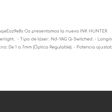
TAqeEoz9e8s Os presentamos la nueva INK HUNTER
rlight. ・Tipo de láser: Nd-YAG Q-Switched.・Longi
ro: De 1 a 7mm (Óptica Regulable).・Potencia ajustab