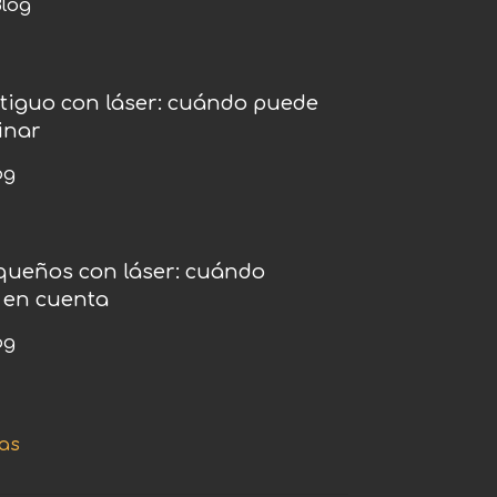
log
ntiguo con láser: cuándo puede
inar
og
equeños con láser: cuándo
 en cuenta
og
as