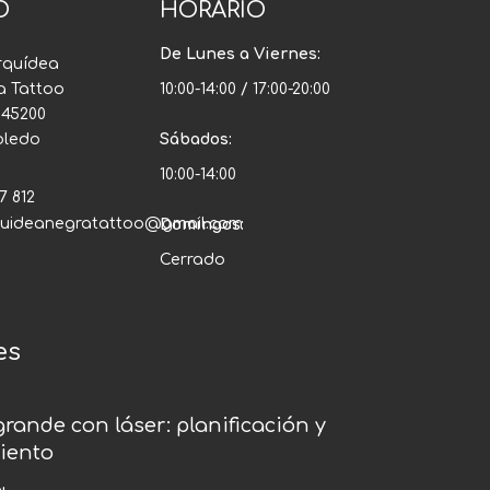
O
HORARIO
De Lunes a Viernes:
rquídea
a Tattoo
10:00-14:00 / 17:00-20:00
, 45200
Toledo
Sábados:
10:00-14:00
7 812
quideanegratattoo@gmail.com
Domingos:
Cerrado
es
grande con láser: planificación y
iento