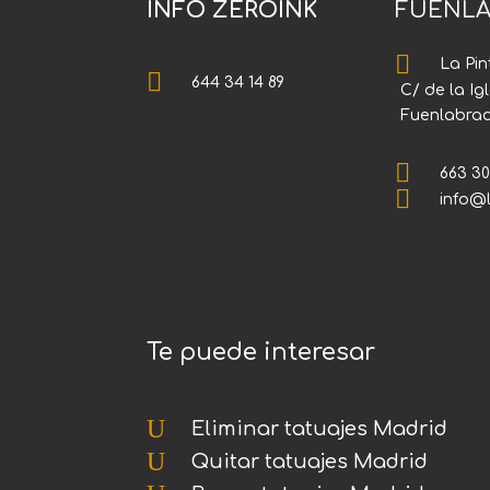
INFO ZEROINK
FUENLA

La Pin

644 34 14 89
C/ de la Ig
Fuenlabra

663 30

info@
Te puede interesar
U
Eliminar tatuajes Madrid
U
Quitar tatuajes Madrid