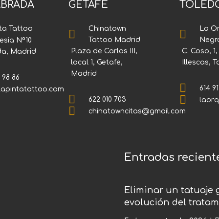
BRADA
GETAFE
TOLED
Chinatown
La O
ta Tattoo


Tattoo Madrid
Negr
lesia Nº10
Plaza de Carlos III,
C. Coso, 1
da, Madrid
local 1, Getafe,
Illescas, 
Madrid
 98 86

614 91
lapintatattoo.com


622 010 703
laor

chinatowncitas@gmail.com
Entradas recient
Eliminar un tatuaje 
evolución del tratam