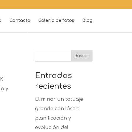
Q
Contacto
Galería de fotos
Blog
Buscar
Entradas
NK
recientes
do y
Eliminar un tatuaje
grande con láser:
planificación y
evolución del