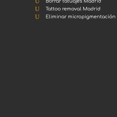
U
Borrar tatuajes Madrid
U
Tattoo removal Madrid
U
Eliminar micropigmentación