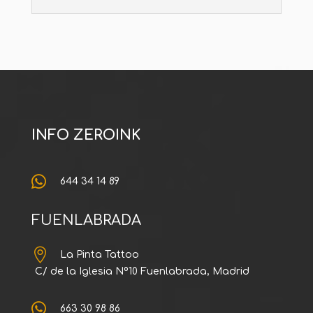
INFO ZEROINK

644 34 14 89
FUENLABRADA

La Pinta Tattoo
C/ de la Iglesia Nº10 Fuenlabrada, Madrid

663 30 98 86