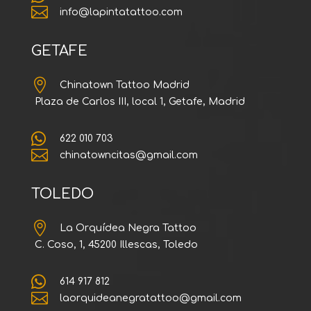

info@lapintatattoo.com
GETAFE

Chinatown Tattoo Madrid
Plaza de Carlos III, local 1, Getafe, Madrid

622 010 703

chinatowncitas@gmail.com
TOLEDO

La Orquídea Negra Tattoo
C. Coso, 1, 45200 Illescas, Toledo

614 917 812

laorquideanegratattoo@gmail.com