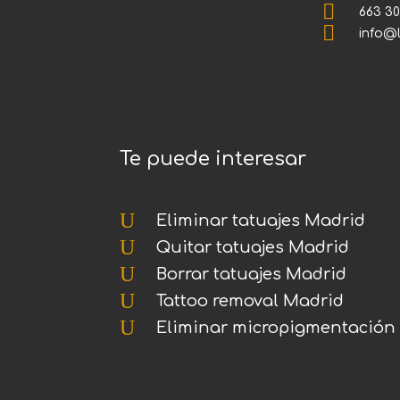

663 30

info@
Te puede interesar
U
Eliminar tatuajes Madrid
U
Quitar tatuajes Madrid
U
Borrar tatuajes Madrid
U
Tattoo removal Madrid
U
Eliminar micropigmentación