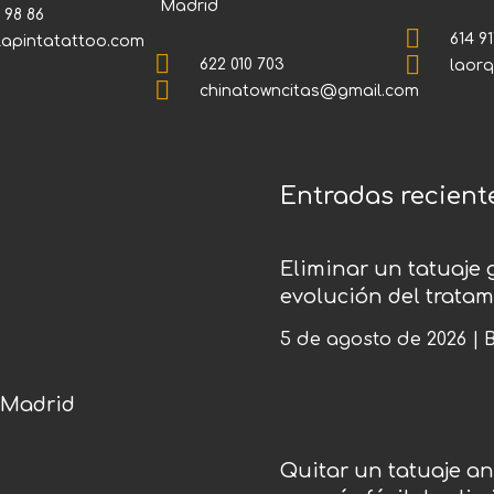
Madrid
 98 86

614 91
lapintatattoo.com


622 010 703
laor

chinatowncitas@gmail.com
Entradas recient
Eliminar un tatuaje 
evolución del tratam
5 de agosto de 2026
|
B
 Madrid
Quitar un tatuaje a