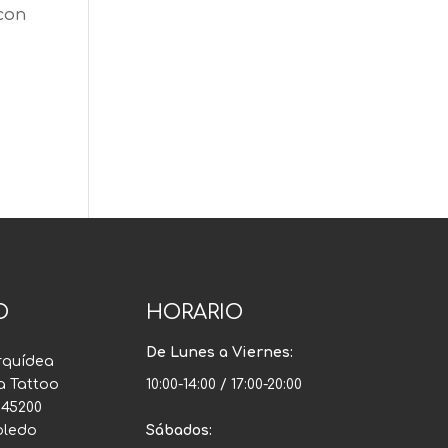
con
O
HORARIO
De Lunes a Viernes:
rquídea
a Tattoo
10:00-14:00 / 17:00-20:00
, 45200
Toledo
Sábados: