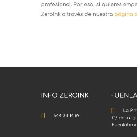
profesional. Por eso, si quieres emp
ZeroInk a través de nuestra
página 
INFO ZEROINK
FUENLA

La Pin

644 34 14 89
C/ de la Ig
Fuenlabra