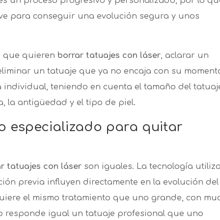
es un proceso progresivo y personalizado, por lo qu
lave para conseguir una evolución segura y unos
s que quieren
borrar tatuajes con láser
, aclarar un
 eliminar un tatuaje que ya no encaja con su moment
 individual, teniendo en cuenta el tamaño del tatuaj
a, la antigüedad y el tipo de piel.
ro especializado para quitar
ar tatuajes con láser
son iguales. La tecnología utiliz
ción previa influyen directamente en la evolución del
uiere el mismo tratamiento que uno grande, con mu
co responde igual un tatuaje profesional que uno