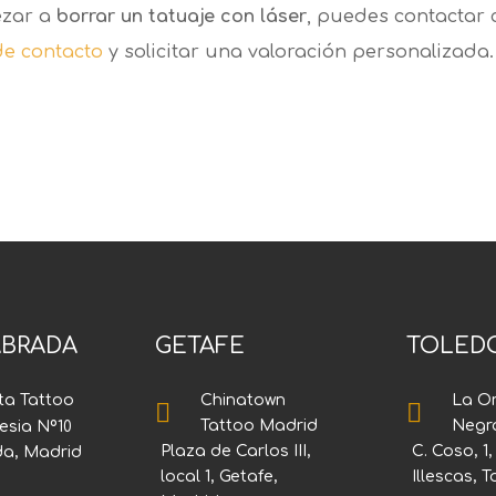
ezar a
borrar un tatuaje con láser
, puedes contactar 
de contacto
y solicitar una valoración personalizada.
BRADA
GETAFE
TOLED
Chinatown
La O
ta Tattoo


Tattoo Madrid
Negr
lesia Nº10
Plaza de Carlos III,
C. Coso, 1
da, Madrid
local 1, Getafe,
Illescas, 