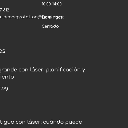
10:00-14:00
7 812
quideanegratattoo@gmail.com
Domingos:
Cerrado
es
grande con láser: planificación y
iento
log
ntiguo con láser: cuándo puede