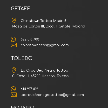
GETAFE

Chinatown Tattoo Madrid
Plaza de Carlos III, local 1, Getafe, Madrid

622 010 703

chinatowncitas@gmail.com
TOLEDO

La Orquídea Negra Tattoo
C. Coso, 1, 45200 Illescas, Toledo

614 917 812

laorquideanegratattoo@gmail.com