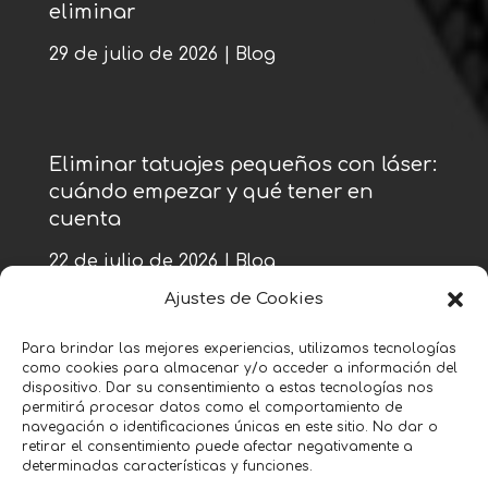
eliminar
29 de julio de 2026
|
Blog
Eliminar tatuajes pequeños con láser:
cuándo empezar y qué tener en
cuenta
22 de julio de 2026
|
Blog
Ajustes de Cookies
Para brindar las mejores experiencias, utilizamos tecnologías
como cookies para almacenar y/o acceder a información del
« Entradas más antiguas
dispositivo. Dar su consentimiento a estas tecnologías nos
permitirá procesar datos como el comportamiento de
navegación o identificaciones únicas en este sitio. No dar o
retirar el consentimiento puede afectar negativamente a
determinadas características y funciones.