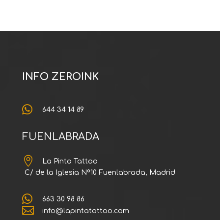
INFO ZEROINK

644 34 14 89
FUENLABRADA

La Pinta Tattoo
C/ de la Iglesia Nº10 Fuenlabrada, Madrid

663 30 98 86

info@lapintatattoo.com