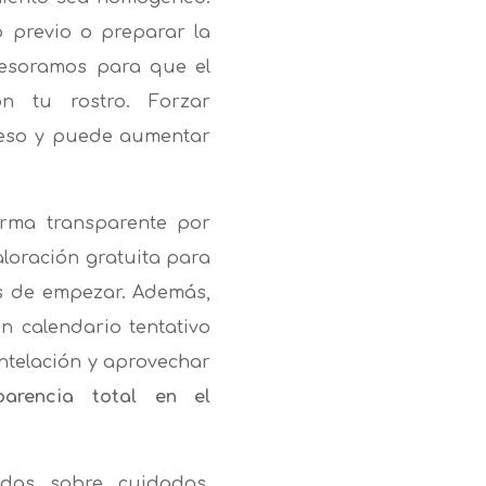
o previo o preparar la
sesoramos para que el
on tu rostro. Forzar
oceso y puede aumentar
orma transparente por
loración gratuita para
es de empezar. Además,
 calendario tentativo
ntelación y aprovechar
parencia total en el
udas sobre cuidados,