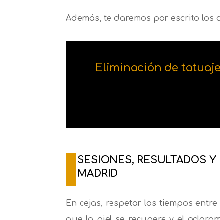
Además, te daremos por escrito los
Eliminación de tatuaj
SESIONES, RESULTADOS Y
MADRID
En cejas, respetar los tiempos entre
que la piel se recupere y el aclar