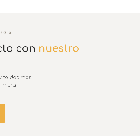
2015
cto con
nuestro
y te decimos
primera