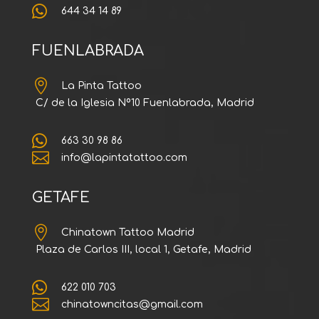

644 34 14 89
FUENLABRADA

La Pinta Tattoo
C/ de la Iglesia Nº10 Fuenlabrada, Madrid

663 30 98 86

info@lapintatattoo.com
GETAFE

Chinatown Tattoo Madrid
Plaza de Carlos III, local 1, Getafe, Madrid

622 010 703

chinatowncitas@gmail.com