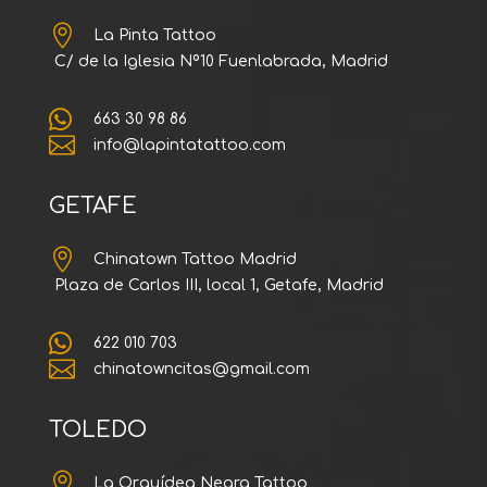

La Pinta Tattoo
C/ de la Iglesia Nº10 Fuenlabrada, Madrid

663 30 98 86

info@lapintatattoo.com
GETAFE

Chinatown Tattoo Madrid
Plaza de Carlos III, local 1, Getafe, Madrid

622 010 703

chinatowncitas@gmail.com
TOLEDO

La Orquídea Negra Tattoo