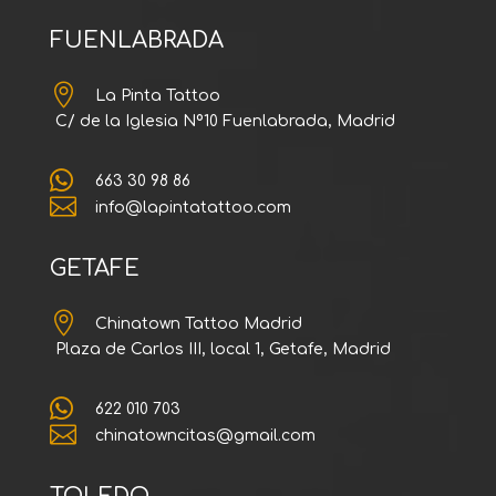
FUENLABRADA

La Pinta Tattoo
C/ de la Iglesia Nº10 Fuenlabrada, Madrid

663 30 98 86

info@lapintatattoo.com
GETAFE

Chinatown Tattoo Madrid
Plaza de Carlos III, local 1, Getafe, Madrid

622 010 703

chinatowncitas@gmail.com