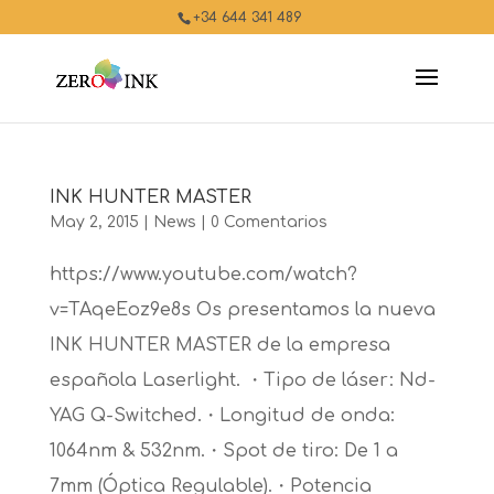
+34 644 341 489
INK HUNTER MASTER
May 2, 2015
|
News
|
0 Comentarios
https://www.youtube.com/watch?
v=TAqeEoz9e8s Os presentamos la nueva
INK HUNTER MASTER de la empresa
española Laserlight. ・Tipo de láser: Nd-
YAG Q-Switched.・Longitud de onda:
1064nm & 532nm.・Spot de tiro: De 1 a
7mm (Óptica Regulable).・Potencia