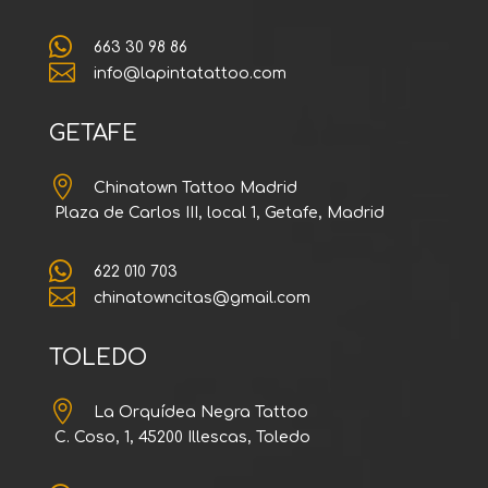

663 30 98 86

info@lapintatattoo.com
GETAFE

Chinatown Tattoo Madrid
Plaza de Carlos III, local 1, Getafe, Madrid

622 010 703

chinatowncitas@gmail.com
TOLEDO

La Orquídea Negra Tattoo
C. Coso, 1, 45200 Illescas, Toledo