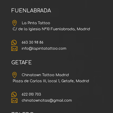
FUENLABRADA

La Pinta Tattoo
C/ de la Iglesia Nº10 Fuenlabrada, Madrid

663 30 98 86

info@lapintatattoo.com
GETAFE

Chinatown Tattoo Madrid
Plaza de Carlos III, local 1, Getafe, Madrid

622 010 703

chinatowncitas@gmail.com