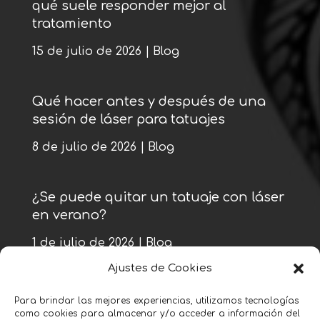
qué suele responder mejor al
tratamiento
15 de julio de 2026
|
Blog
Qué hacer antes y después de una
sesión de láser para tatuajes
8 de julio de 2026
|
Blog
¿Se puede quitar un tatuaje con láser
en verano?
1 de julio de 2026
|
Blog
Ajustes de Cookies
« Entradas más antiguas
Para brindar las mejores experiencias, utilizamos tecnologías
como cookies para almacenar y/o acceder a información del
Entradas siguientes »