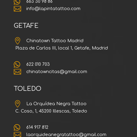

663 30 98 86

info@lapintatattoo.com
GETAFE

Chinatown Tattoo Madrid
Plaza de Carlos III, local 1, Getafe, Madrid

622 010 703

chinatowncitas@gmail.com
TOLEDO

La Orquídea Negra Tattoo
C. Coso, 1, 45200 Illescas, Toledo

614 917 812

laorquideanegratattoo@gmail.com