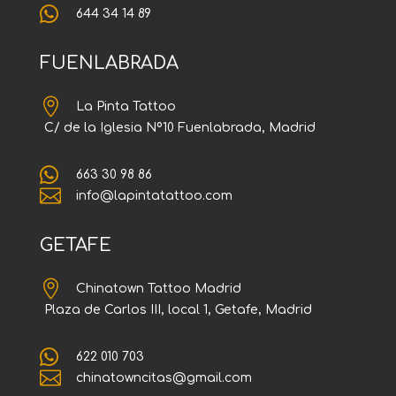

644 34 14 89
FUENLABRADA

La Pinta Tattoo
C/ de la Iglesia Nº10 Fuenlabrada, Madrid

663 30 98 86

info@lapintatattoo.com
GETAFE

Chinatown Tattoo Madrid
Plaza de Carlos III, local 1, Getafe, Madrid

622 010 703

chinatowncitas@gmail.com