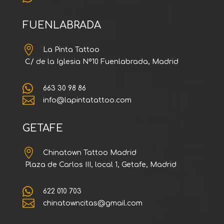
FUENLABRADA

La Pinta Tattoo
C/ de la Iglesia Nº10 Fuenlabrada, Madrid

663 30 98 86

info@lapintatattoo.com
GETAFE

Chinatown Tattoo Madrid
Plaza de Carlos III, local 1, Getafe, Madrid

622 010 703

chinatowncitas@gmail.com