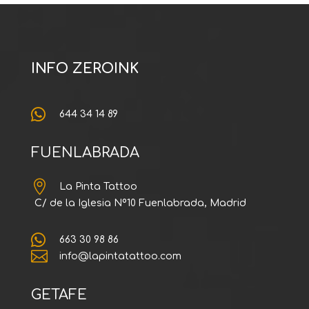
INFO ZEROINK

644 34 14 89
FUENLABRADA

La Pinta Tattoo
C/ de la Iglesia Nº10 Fuenlabrada, Madrid

663 30 98 86

info@lapintatattoo.com
GETAFE