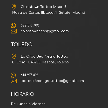

Chinatown Tattoo Madrid
Plaza de Carlos III, local 1, Getafe, Madrid

622 010 703

chinatowncitas@gmail.com
TOLEDO

La Orquídea Negra Tattoo
C. Coso, 1, 45200 Illescas, Toledo

614 917 812

laorquideanegratattoo@gmail.com
HORARIO
De Lunes a Viernes: