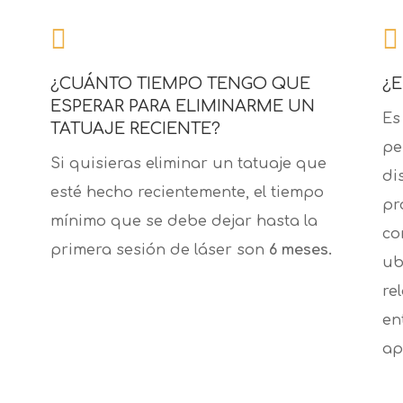


¿CUÁNTO TIEMPO TENGO QUE
¿
ESPERAR PARA ELIMINARME UN
E
TATUAJE RECIENTE?
pe
Si quisieras eliminar un tatuaje que
di
esté hecho recientemente, el tiempo
pr
mínimo que se debe dejar hasta la
co
primera sesión de láser son
6 meses.
ub
re
en
ap