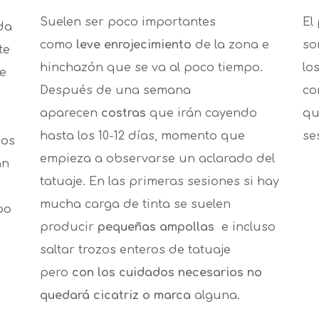
Suelen ser poco importantes
El
da
como
leve enrojecimiento
de la zona e
s
te
hinchazón que se va al poco tiempo.
lo
se
Después de una semana
co
aparecen
costras
que irán cayendo
qu
hasta los 10-12 días, momento que
se
dos
empieza a observarse un aclarado del
an
tatuaje. En las primeras sesiones si hay
mucha carga de tinta se suelen
po
producir
pequeñas ampollas
e incluso
saltar trozos enteros de tatuaje
pero
con los cuidados necesarios no
quedará cicatriz o marca
alguna.