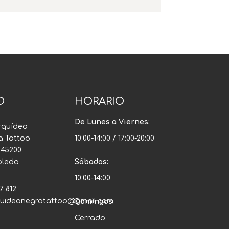
O
HORARIO
De Lunes a Viernes:
rquídea
a Tattoo
10:00-14:00 / 17:00-20:00
, 45200
Toledo
Sábados:
10:00-14:00
7 812
quideanegratattoo@gmail.com
Domingos:
Cerrado