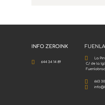
INFO ZEROINK
FUENLA

La Pin

644 34 14 89
C/ de la Ig
Fuenlabra

663 30

info@