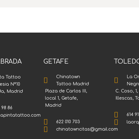
BRADA
GETAFE
TOLED
Chinatown
La O
ta Tattoo


Tattoo Madrid
Negr
lesia Nº10
Plaza de Carlos III,
C. Coso, 1
da, Madrid
local 1, Getafe,
Illescas, 
Madrid
 98 86

614 91
lapintatattoo.com


622 010 703
laor

chinatowncitas@gmail.com