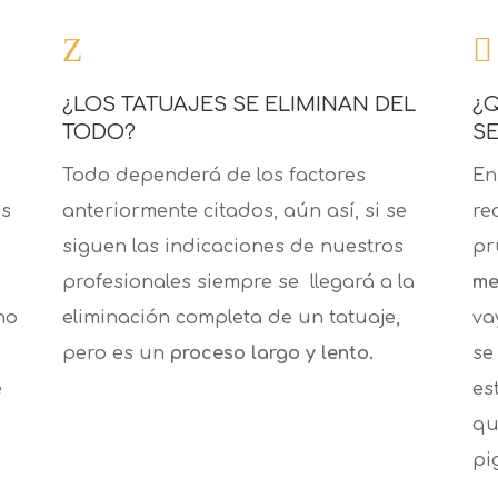
Z

¿LOS TATUAJES SE ELIMINAN DEL
¿Q
TODO?
S
Todo dependerá de los factores
En
es
anteriormente citados, aún así, si se
re
siguen las indicaciones de nuestros
pr
profesionales siempre se llegará a la
me
ho
eliminación completa de un tatuaje,
va
pero es un
proceso largo y lento.
se
e
es
qu
pi