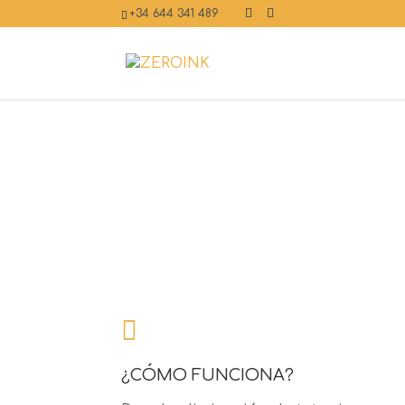
+34 644 341 489

¿CÓMO FUNCIONA?