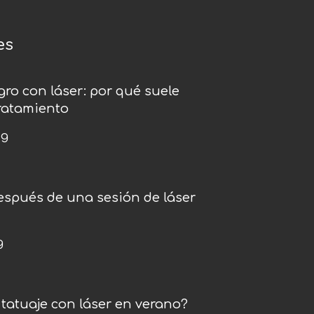
es
gro con láser: por qué suele
tratamiento
og
espués de una sesión de láser
g
tatuaje con láser en verano?