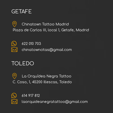
GETAFE

Chinatown Tattoo Madrid
Plaza de Carlos III, local 1, Getafe, Madrid

622 010 703

chinatowncitas@gmail.com
TOLEDO

La Orquídea Negra Tattoo
C. Coso, 1, 45200 Illescas, Toledo

614 917 812

laorquideanegratattoo@gmail.com