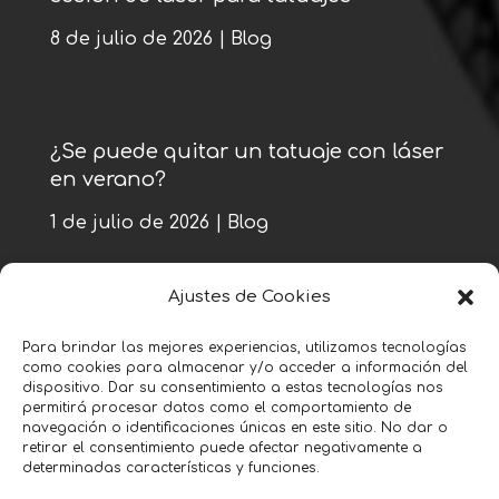
8 de julio de 2026
|
Blog
¿Se puede quitar un tatuaje con láser
en verano?
1 de julio de 2026
|
Blog
Ajustes de Cookies
« Entradas más antiguas
Para brindar las mejores experiencias, utilizamos tecnologías
como cookies para almacenar y/o acceder a información del
Entradas siguientes »
dispositivo. Dar su consentimiento a estas tecnologías nos
permitirá procesar datos como el comportamiento de
navegación o identificaciones únicas en este sitio. No dar o
retirar el consentimiento puede afectar negativamente a
determinadas características y funciones.