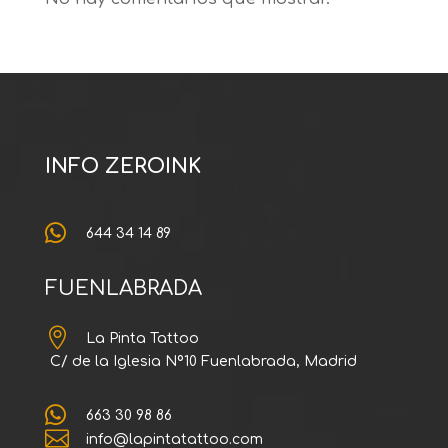
INFO ZEROINK

644 34 14 89
FUENLABRADA

La Pinta Tattoo
C/ de la Iglesia Nº10 Fuenlabrada, Madrid

663 30 98 86

info@lapintatattoo.com