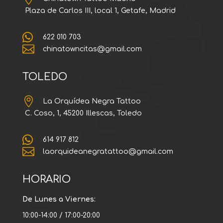
Plaza de Carlos III, local 1, Getafe, Madrid

622 010 703

chinatowncitas@gmail.com
TOLEDO

La Orquídea Negra Tattoo
C. Coso, 1, 45200 Illescas, Toledo

614 917 812

laorquideanegratattoo@gmail.com
HORARIO
De Lunes a Viernes:
10:00-14:00 / 17:00-20:00