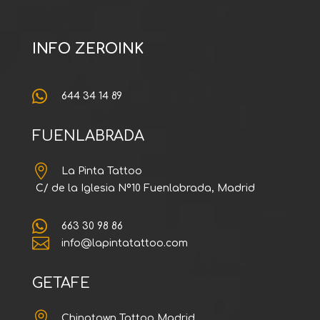
INFO ZEROINK

644 34 14 89
FUENLABRADA

La Pinta Tattoo
C/ de la Iglesia Nº10 Fuenlabrada, Madrid

663 30 98 86

info@lapintatattoo.com
GETAFE

Chinatown Tattoo Madrid